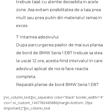
trebuie taiat cu atentie deosebita in acele
zone. Asa evitam posibilitatea de a taia prea
mult sau prea putin din materialul ramas in
exces.
7. Intarirea adezivului
Dupa parcurgerea pasilor de mai sus plansa
de bord de BMW Seria 1 E87 trebuie sa stea
la uscat 12 ore, acesta fiind intervalul in care
adezivul aplicat de noi isi face reactia
completa.
Reparatii planse de bord BMW Seria 1 E87
[/vc_column_text][vc_separator color=”black” border_width=”4″
css=”.vc_custom_1447760445886{margin-bottom: 29px
!important;}”][vc_column_text