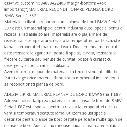
css=”.vc_custom_1584889422403{margin-bottom: 44px
!important;}”]MATERIAL RECONDITIONARE PLANSA BORD
BMW Seria 1 E87
Materialul utilizat la repararea unei planse de bord BMW Seria 1
E87 este un material spcial pentru industria auto, special pentu a
rezista la radiatiile solare, materialul are o plaja mare de
rezistenta la temperatura, rezista la temperaturi foarte scazute
iarna si temperaturi foarte mari vara. Deasemenea materialul
este rezistent la zgarieturi, poate fi spalat, curata, rezistent la
frecare cu carpa sau periute de curatat, poate fi curatat cu
detergent, alcool chiar si cu diluant.
Avem mai multe tipuri de materiale cu texturi si nuante diferite.
Puteti alege orice material disponibil in momentul in care doriti
sa reconditionati plansa de bord.
ADEZIV LIPIRE MATERIAL PLANSA DE BORD BMW Seria 1 E87
Adezivul folosit la lipirea materialului pe plansa de bord de BMW
Seria 1 E87 este special pentru a rezista la temperaturi ridicate
vara si temperaturi scazute iarna. Utilizam solutii special
destinate pentru planse de bord testate pe foarte multe tipuri de
planse de bord. Adezivul nu miroase dupa lipirea materialului,