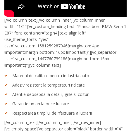
[/vc_column_text][/vc_column_inner][vc_column_inner
width=”1/2″][vc_custom_heading text=”Plansa bord BMW Seria 1
E87″ font_container=”tag:h4|text_align:left”
use_theme_fonts=”yes”
css=”.vc_custom_1581259287046{margin-top: 4px
!important;margin-bottom: 16px !important;}”][vc_separator
css=”.vc_custom_1447760739186{margin-bottom: 16px
!important;}”][vc_column_text]
Material de calitate pentru industria auto
Adeziv rezistent la temperaturi ridicate
Atentie deosebita la detalii, grile si colturi
Garantie un an la orice lucrare
Respectarea timpilui de rfectuare a lucrarii
[/vc_column_text][/vc_column_inner][/vc_row_inner]
[vc_empty_space][vc_separator color=”black” border_width=”4″