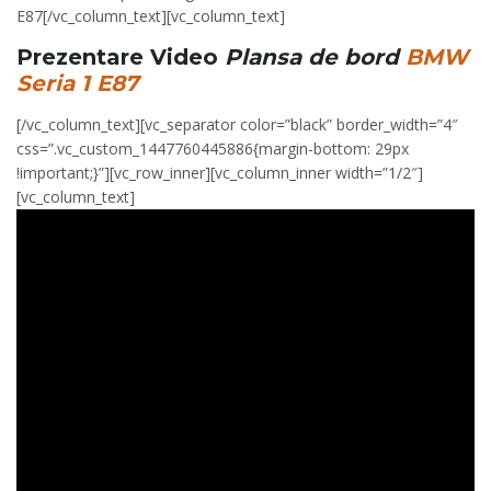
E87[/vc_column_text][vc_column_text]
Prezentare Video
Plansa de bord
BMW
Seria 1 E87
[/vc_column_text][vc_separator color=”black” border_width=”4″
css=”.vc_custom_1447760445886{margin-bottom: 29px
!important;}”][vc_row_inner][vc_column_inner width=”1/2″]
[vc_column_text]