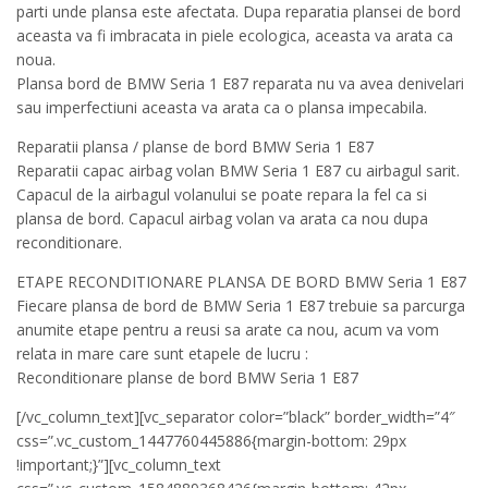
parti unde plansa este afectata. Dupa reparatia plansei de bord
aceasta va fi imbracata in piele ecologica, aceasta va arata ca
noua.
Plansa bord de BMW Seria 1 E87 reparata nu va avea denivelari
sau imperfectiuni aceasta va arata ca o plansa impecabila.
Reparatii plansa / planse de bord BMW Seria 1 E87
Reparatii capac airbag volan BMW Seria 1 E87 cu airbagul sarit.
Capacul de la airbagul volanului se poate repara la fel ca si
plansa de bord. Capacul airbag volan va arata ca nou dupa
reconditionare.
ETAPE RECONDITIONARE PLANSA DE BORD BMW Seria 1 E87
Fiecare plansa de bord de BMW Seria 1 E87 trebuie sa parcurga
anumite etape pentru a reusi sa arate ca nou, acum va vom
relata in mare care sunt etapele de lucru :
Reconditionare planse de bord BMW Seria 1 E87
[/vc_column_text][vc_separator color=”black” border_width=”4″
css=”.vc_custom_1447760445886{margin-bottom: 29px
!important;}”][vc_column_text