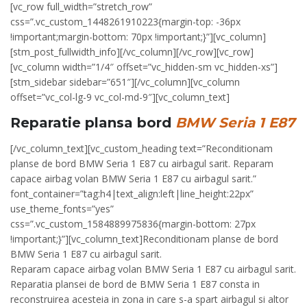
[vc_row full_width=”stretch_row”
css=”.vc_custom_1448261910223{margin-top: -36px
!important;margin-bottom: 70px !important;}”][vc_column]
[stm_post_fullwidth_info][/vc_column][/vc_row][vc_row]
[vc_column width=”1/4″ offset=”vc_hidden-sm vc_hidden-xs”]
[stm_sidebar sidebar=”651″][/vc_column][vc_column
offset=”vc_col-lg-9 vc_col-md-9″][vc_column_text]
Reparatie plansa bord
BMW Seria 1 E87
[/vc_column_text][vc_custom_heading text=”Reconditionam
planse de bord BMW Seria 1 E87 cu airbagul sarit. Reparam
capace airbag volan BMW Seria 1 E87 cu airbagul sarit.”
font_container=”tag:h4|text_align:left|line_height:22px”
use_theme_fonts=”yes”
css=”.vc_custom_1584889975836{margin-bottom: 27px
!important;}”][vc_column_text]Reconditionam planse de bord
BMW Seria 1 E87 cu airbagul sarit.
Reparam capace airbag volan BMW Seria 1 E87 cu airbagul sarit.
Reparatia plansei de bord de BMW Seria 1 E87 consta in
reconstruirea acesteia in zona in care s-a spart airbagul si altor