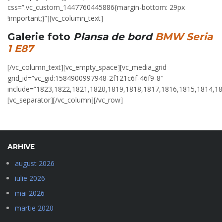
css=”.vc_custom_1447760445886{margin-bottom: 29px
!important;}”][vc_column_text]
Galerie foto
Plansa de bord
BMW Seria
1 E87
[/vc_column_text][vc_empty_space][vc_media_grid
grid_id=”vc_gid:1584900997948-2f121c6f-46f9-8″
include=”1823,1822,1821,1820,1819,1818,1817,1816,1815,1814,1
[vc_separator][/vc_column][/vc_row]
ARHIVE
august 2026
iulie 2026
mai 2026
martie 2020