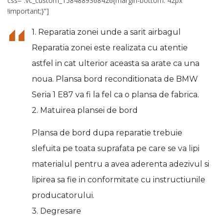
css=”.vc_custom_1584889368426{margin-bottom: 42px
!important;}”]
1. Reparatia zonei unde a sarit airbagul
Reparatia zonei este realizata cu atentie
astfel in cat ulterior aceasta sa arate ca una
noua. Plansa bord reconditionata de BMW
Seria 1 E87 va fi la fel ca o plansa de fabrica.
2. Matuirea plansei de bord
Plansa de bord dupa reparatie trebuie
slefuita pe toata suprafata pe care se va lipi
materialul pentru a avea aderenta adezivul si
lipirea sa fie in conformitate cu instructiunile
producatorului.
3. Degresare