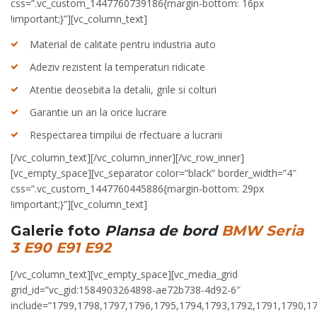
css=”.vc_custom_1447760739186{margin-bottom: 16px
!important;}”][vc_column_text]
Material de calitate pentru industria auto
Adeziv rezistent la temperaturi ridicate
Atentie deosebita la detalii, grile si colturi
Garantie un an la orice lucrare
Respectarea timpilui de rfectuare a lucrarii
[/vc_column_text][/vc_column_inner][/vc_row_inner]
[vc_empty_space][vc_separator color=”black” border_width=”4″
css=”.vc_custom_1447760445886{margin-bottom: 29px
!important;}”][vc_column_text]
Galerie foto
Plansa de bord
BMW Seria
3 E90 E91 E92
[/vc_column_text][vc_empty_space][vc_media_grid
grid_id=”vc_gid:1584903264898-ae72b738-4d92-6″
include=”1799,1798,1797,1796,1795,1794,1793,1792,1791,1790,1