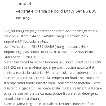
completa.
Reparatie plansa de bord BMW Seria 3 E90
E91 E92
[/vc_column_text][vc_separator color=”black” border_width=”4″
css=”.vc_custom_1447760445886{margin-bottom: 29px
!important;}”][vc_column_text
css=”.vc_custom_1584889422403{margin-bottom: 44px
!important;}”]MATERIAL RECONDITIONARE PLANSA BORD
BMW Seria 3 E90 E91 E92
Materialul folosit la reconditionarea unui bord BMW Seria 3 E90
E91 E92 este un material spcial pentru industria auto, tratat
pentu a rezista la radiatiile UV, materialul are un interval mare de
rezistenta la caldura, rezista la temperaturi foarte scazute iarna
si temperaturi foarte ridicate vara. Deasemenea materialul este
rezistent la zgarieturi, se poate spala, curata, rezistent la frecare
cu carpa sau periute de curatat, poate fi curatat cu detergent,
alcool chiar si cu diluant.
Avem o gama larga de materiale cu texturi si nuante diferite.