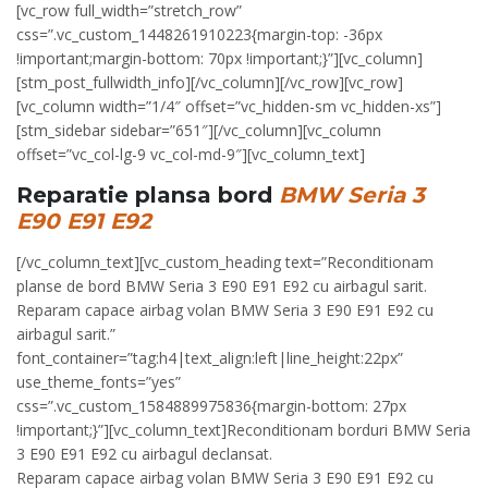
[vc_row full_width=”stretch_row”
css=”.vc_custom_1448261910223{margin-top: -36px
!important;margin-bottom: 70px !important;}”][vc_column]
[stm_post_fullwidth_info][/vc_column][/vc_row][vc_row]
[vc_column width=”1/4″ offset=”vc_hidden-sm vc_hidden-xs”]
[stm_sidebar sidebar=”651″][/vc_column][vc_column
offset=”vc_col-lg-9 vc_col-md-9″][vc_column_text]
Reparatie plansa bord
BMW Seria 3
E90 E91 E92
[/vc_column_text][vc_custom_heading text=”Reconditionam
planse de bord BMW Seria 3 E90 E91 E92 cu airbagul sarit.
Reparam capace airbag volan BMW Seria 3 E90 E91 E92 cu
airbagul sarit.”
font_container=”tag:h4|text_align:left|line_height:22px”
use_theme_fonts=”yes”
css=”.vc_custom_1584889975836{margin-bottom: 27px
!important;}”][vc_column_text]Reconditionam borduri BMW Seria
3 E90 E91 E92 cu airbagul declansat.
Reparam capace airbag volan BMW Seria 3 E90 E91 E92 cu