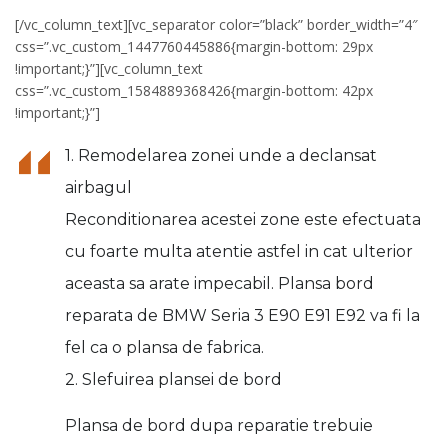
[/vc_column_text][vc_separator color=”black” border_width=”4″
css=”.vc_custom_1447760445886{margin-bottom: 29px
!important;}”][vc_column_text
css=”.vc_custom_1584889368426{margin-bottom: 42px
!important;}”]
1. Remodelarea zonei unde a declansat
airbagul
Reconditionarea acestei zone este efectuata
cu foarte multa atentie astfel in cat ulterior
aceasta sa arate impecabil. Plansa bord
reparata de BMW Seria 3 E90 E91 E92 va fi la
fel ca o plansa de fabrica.
2. Slefuirea plansei de bord
Plansa de bord dupa reparatie trebuie