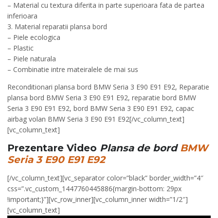
– Material cu textura diferita in parte superioara fata de partea
inferioara
3. Material reparatii plansa bord
– Piele ecologica
– Plastic
– Piele naturala
– Combinatie intre mateiralele de mai sus
Reconditionari plansa bord BMW Seria 3 E90 E91 E92, Reparatie
plansa bord BMW Seria 3 E90 E91 E92, reparatie bord BMW
Seria 3 E90 E91 E92, bord BMW Seria 3 E90 E91 E92, capac
airbag volan BMW Seria 3 E90 E91 E92[/vc_column_text]
[vc_column_text]
Prezentare Video
Plansa de bord
BMW
Seria 3 E90 E91 E92
[/vc_column_text][vc_separator color=”black” border_width=”4″
css=”.vc_custom_1447760445886{margin-bottom: 29px
!important;}”][vc_row_inner][vc_column_inner width=”1/2″]
[vc_column_text]