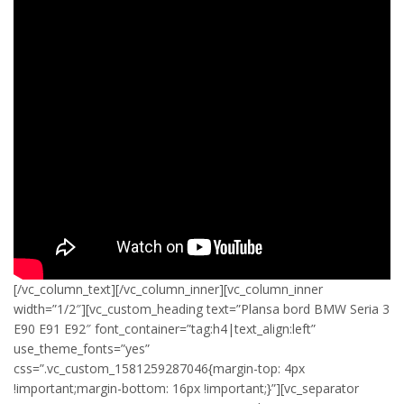
[/vc_column_text][/vc_column_inner][vc_column_inner
width=”1/2″][vc_custom_heading text=”Plansa bord BMW Seria 3
E90 E91 E92″ font_container=”tag:h4|text_align:left”
use_theme_fonts=”yes”
css=”.vc_custom_1581259287046{margin-top: 4px
!important;margin-bottom: 16px !important;}”][vc_separator